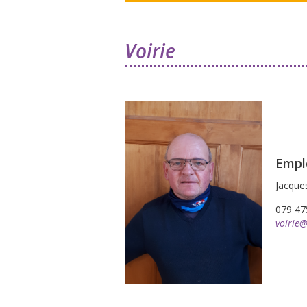
Voirie
Empl
Jacque
079 47
voirie