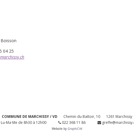
 Boisson
5 04 25
@marchissy.ch
COMMUNE DE MARCHISSY / VD
Chemin du Battoir, 10
1261 Marchissy
Lu-Ma-Me de 8h30 à 12h00
022 368 11 86
greffe@marchissy.
Website by
GraphiCité