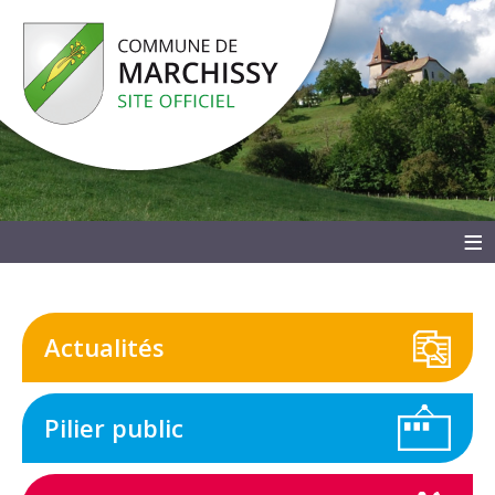
≡
Actualités
Pilier public