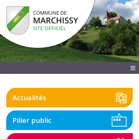
≡
Actualités
Pilier public