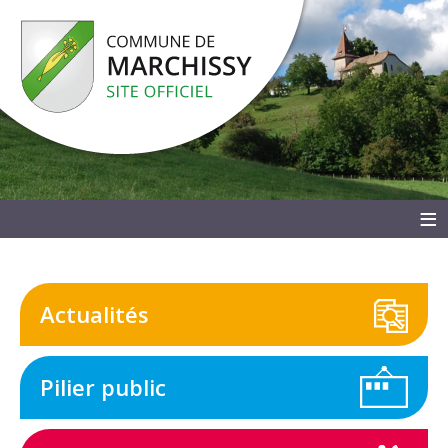
≡
Actualités
Pilier public